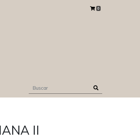
0
IANA II