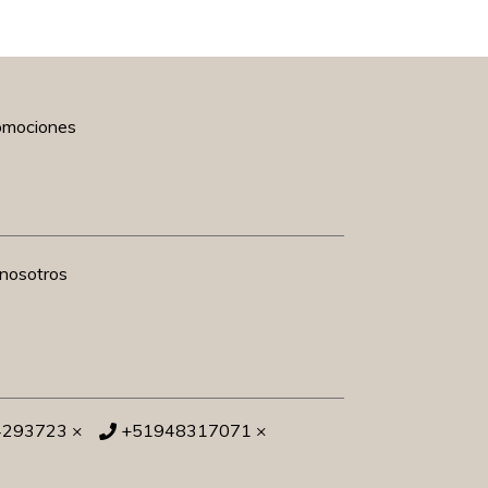
romociones
nosotros
4293723 ×
+51948317071 ×