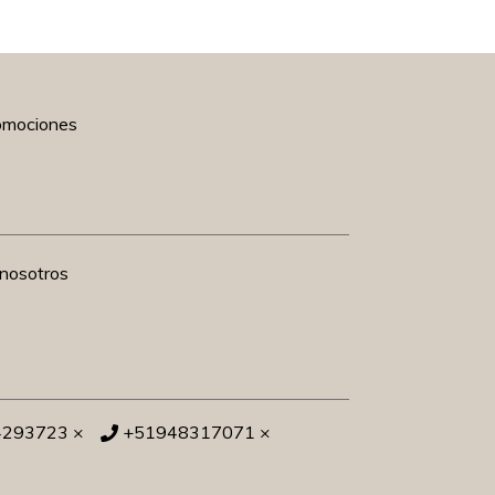
romociones
nosotros
4293723 ×
+51948317071 ×