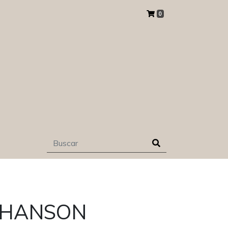
0
 HANSON