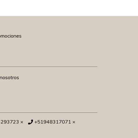
romociones
nosotros
4293723 ×
+51948317071 ×