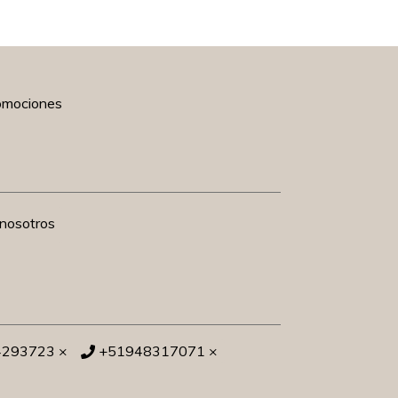
romociones
nosotros
4293723 ×
+51948317071 ×