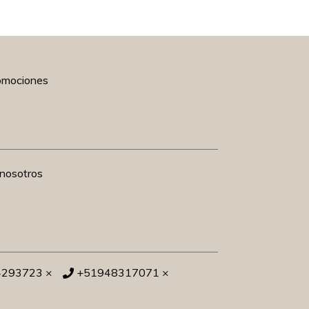
romociones
nosotros
4293723 ×
+51948317071 ×