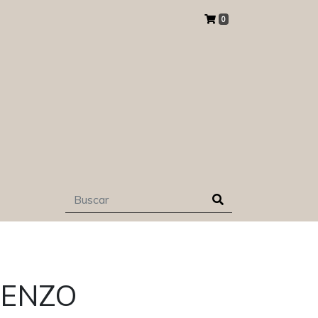
0
KENZO