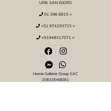
URB. SAN ISIDRO
01 396 6815 ×
+51 974293723 ×
+51948317071 ×
Home Gallerie Group SAC
20610048081
Home Gallerie © 2026
¿Te gusta mi tienda? Yo vendo con
Bsale