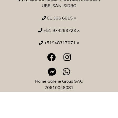
URB. SAN ISIDRO
01 396 6815 ×
+51 974293723 ×
+51948317071 ×
Home Gallerie Group SAC
20610048081
Home Gallerie © 2026
¿Te gusta mi tienda? Yo vendo con
Bsale