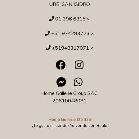
URB. SAN ISIDRO
01 396 6815 ×
+51 974293723 ×
+51948317071 ×
Home Gallerie Group SAC
20610048081
Home Gallerie © 2026
¿Te gusta mi tienda? Yo vendo con
Bsale