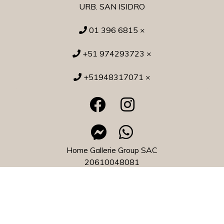
URB. SAN ISIDRO
01 396 6815 ×
+51 974293723 ×
+51948317071 ×
Home Gallerie Group SAC
20610048081
Home Gallerie © 2026
¿Te gusta mi tienda? Yo vendo con
Bsale