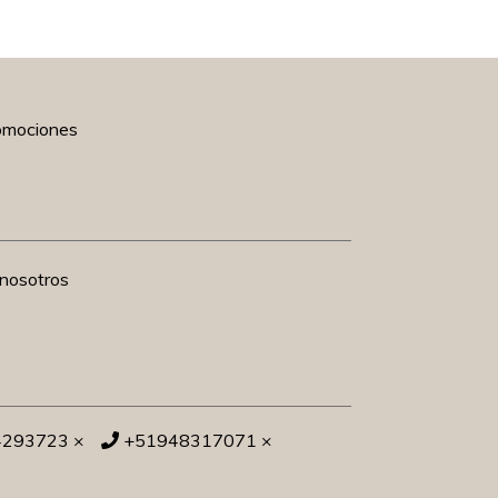
romociones
nosotros
4293723 ×
+51948317071 ×