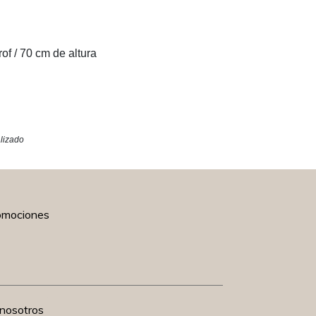
of / 70 cm de altura
alizado
romociones
nosotros