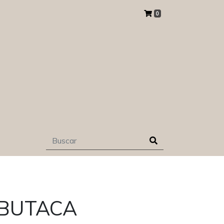
0
 BUTACA