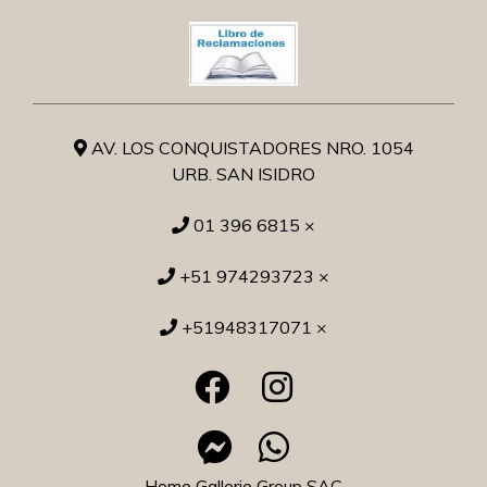
AV. LOS CONQUISTADORES NRO. 1054
URB. SAN ISIDRO
01 396 6815 ×
+51 974293723 ×
+51948317071 ×
Home Gallerie Group SAC